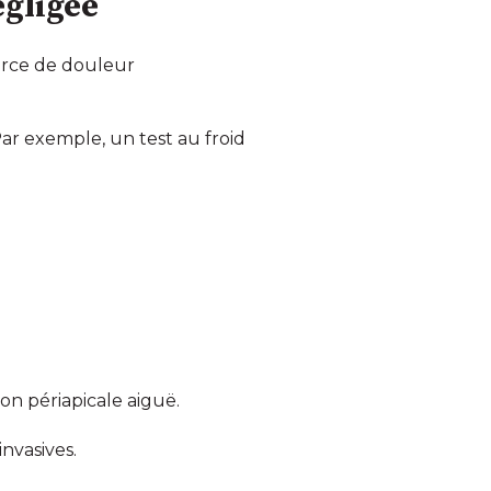
égligée
ource de douleur
Par exemple, un test au froid
n périapicale aiguë.
nvasives.