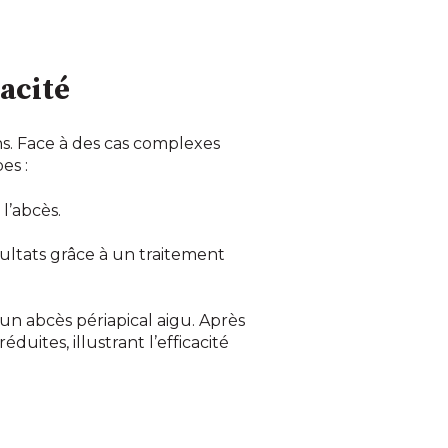
cacité
ns. Face à des cas complexes
es :
l’abcès.
ésultats grâce à un traitement
n abcès périapical aigu. Après
ites, illustrant l’efficacité