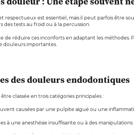
s douleur : Une étape souvent n
 respectueux est essentiel, mais il peut parfois être s
des tests au froid ou à la percussion.
nce de réduire ces inconforts en adaptant les méthodes. 
e douleurs importantes.
ques des douleurs endodontiques
re classée en trois catégories principales :
ouvent causées par une pulpite aiguë ou une inflammatio
es à une anesthésie insuffisante ou à des manipulations i