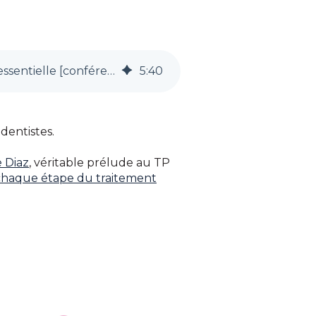
Gérer la douleur aiguë en endodontie : Plongée au cœur d’une problématique essentielle [conférence]
5
:
40
-dentistes.
 Diaz
, véritable prélude au TP
 chaque étape du traitement